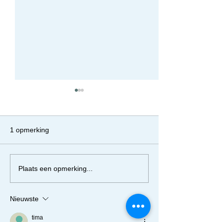
1 opmerking
IBO CONTRACT
WORD JIJ EEN
Plaats een opmerking...
TOEKOMSTIG
DENTAALTECH
Nieuwste
tima