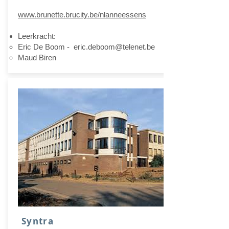
www.brunette.brucity.be/nlanneessens
Leerkracht:
Eric De Boom -
eric.deboom@telenet.be
Maud Biren
Syntra