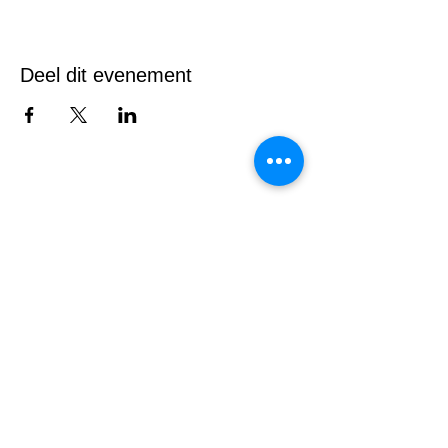
Deel dit evenement
Tel
014 46
00 78
secretariaat@udb.be
Maatschappelijk zetel:
Temselaan 100 A 1853 Strombeek-
Bever